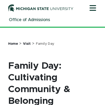
Jump
Jump
Jump
to
to
to
Header
Main
Footer
Office of Admissions
Content
>
>
Home
Visit
Family Day
Family Day:
Cultivating
Community &
Belonging