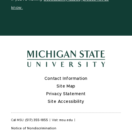
page
on
page
page
know.
X
Contact Information
Site Map
Privacy Statement
Site Accessibility
Call MSU:
(517) 355-1855
|
Visit:
msu.edu
|
Notice of Nondiscrimination