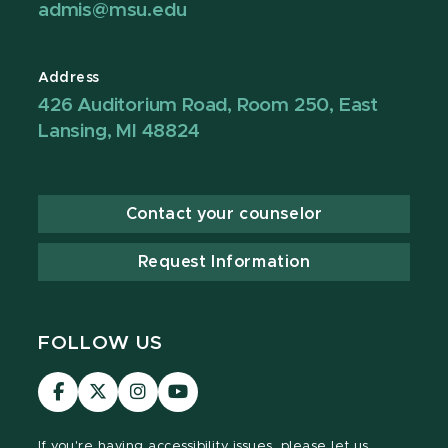
admis@msu.edu
Address
426 Auditorium Road, Room 250, East
Lansing, MI 48824
Contact your counselor
Request Information
FOLLOW US
Visit
Visit
Visit
Visit
our
our
our
our
Facebook
page
Instagram
YouTube
If you're having
accessibility issues, please let us